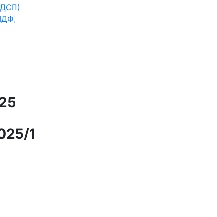
ЛДСП)
МДФ)
25
025/1