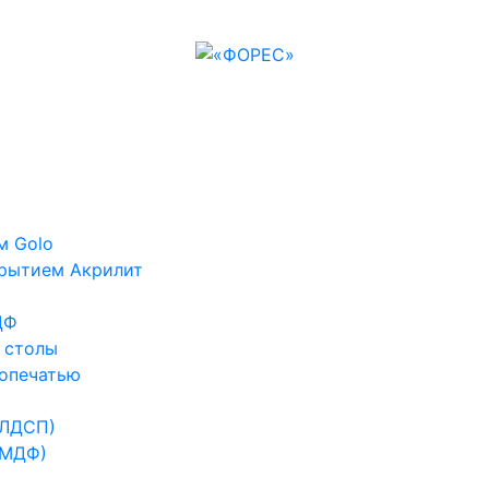
м Golo
рытием Акрилит
ДФ
 столы
опечатью
(ЛДСП)
(МДФ)